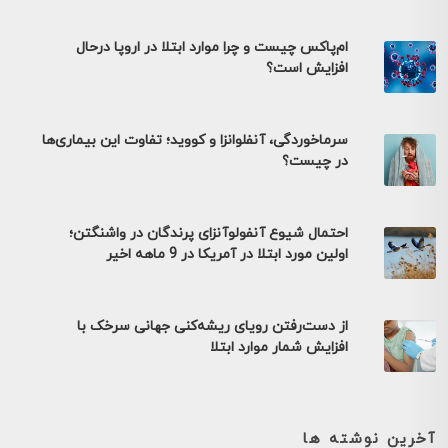
ام‌پاکس چیست و چرا موارد ابتلا در اروپا درحال
افزایش است؟
سرماخوردگی، آنفلوانزا و کووید؛ تفاوت این بیماری‌ها
در چیست؟
احتمال شیوع آنفولوآنزای پرندگان در واشنگتن؛
اولین مورد ابتلا در آمریکا در 9 ماهه اخیر
از دست‌رفتن رویای ریشه‌کنی جهانی سرخک با
افزایش شمار موارد ابتلا
آخرین نوشته ها