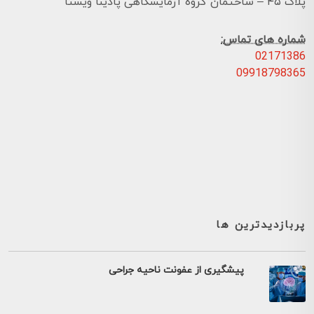
پلاک ۴۵ – ساختمان گروه آزمایشگاهی پادینا ویستا
شماره های تماس:
02171386
09918798365
پربازدیدترین ها
پیشگیری از عفونت ناحیه جراحی