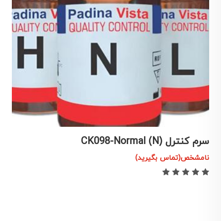
سرم کنترل CK098-Normal (N)
سر
نامشخص(تماس بگیرید)
ن