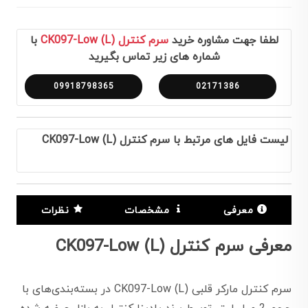
لطفا جهت مشاوره خرید
سرم کنترل CK097-Low (L)
با
شماره های زیر تماس بگیرید
09918798365
02171386
لیست فایل های مرتبط با سرم کنترل CK097-Low (L)
معرفی
مشخصات
نظرات
معرفی سرم کنترل CK097-Low (L)
سرم کنترل مارکر قلبی CK097-Low (L) در بسته‌بندی‌های با