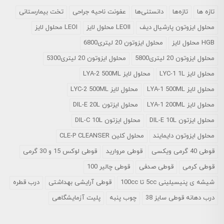
تازه ها
تازه‌ها
دانستنی‌ها
عفونت ناحیه جراحی
تخت بیمارستانی
محلول ايزوتون پارشيال ديف
LEOII محلول لایز
LEOI محلول لایز
HGB محلول لایز
محلول ایزوتون 20 لیتری6800
محلول ایزوتون 20 لیتری5800
محلول ایزوتون 20 لیتری5300
محلول لایز LYC-1 1L
محلول لایز LYA-2 500ML
محلول لایز LYA-1 500ML
محلول لایز LYC-2 500ML
محلول لایز LYA-1 200ML
محلول ایزتون DIL-E 20L
محلول ایزتون DIL-E 10L
محلول ایزتون DIL-C 10L
محلول ایزوتون دایمایند
محلول کلین CLE-P CLEANSER
قوطی 40 گرمی ویکسی
قوطی مروارید
قوطی لوکس 15 و 30 گرمی
قوطی کرمی
قوطی صدفی
قوطی چالیر 100
شیشه ی پنیسیلینی 5cc تا 100cc
قوطی آرایشی بهداشتی
درب قطره
درب دهانه قوطی سایز 38
چوب پنبه
پلیت آزمایشگاهی