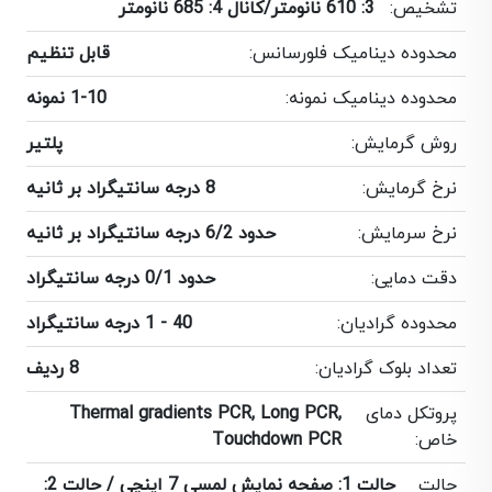
تشخیص:
3: 610 نانومتر/کانال 4: 685 نانومتر
محدوده دینامیک فلورسانس:
قابل تنظیم
محدوده دینامیک نمونه:
1-10 نمونه
روش گرمایش:
پلتیر
نرخ گرمایش:
8 درجه سانتیگراد بر ثانیه
نرخ سرمایش:
حدود 6/2 درجه سانتیگراد بر ثانیه
دقت دمایی:
حدود 0/1 درجه سانتیگراد
محدوده گرادیان:
40 - 1 درجه سانتیگراد
تعداد بلوک گرادیان:
8 ردیف
پروتکل دمای
Thermal gradients PCR, Long PCR,
خاص:
Touchdown PCR
حالت
حالت 1: صفحه نمایش لمسی 7 اینچی / حالت 2: