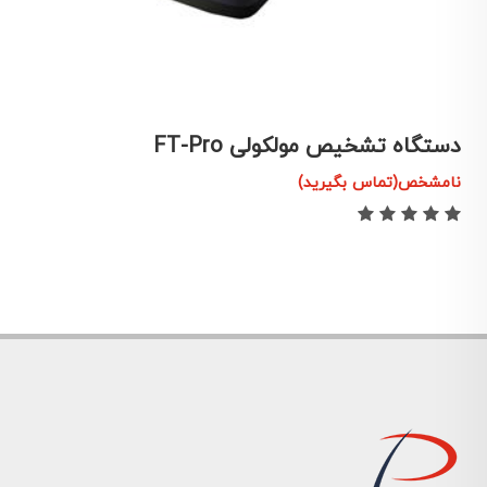
دستگاه تشخیص مولکولی FT-Pro
د
نامشخص(تماس بگیرید)
ن