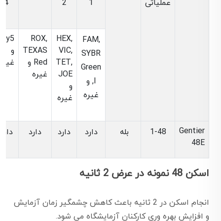
عملیاتی
1
2
4
Cy5
ROX,
HEX,
FAM,
VIC,
TEXAS
و
SYBR
TET,
Red و
غیره
Green
JOE
غیره
I, و
و
غیره
غیره
Gentier
1-48
بله
دارد
دارد
دارد
دارد
48E
اسکن 48 نمونه در عرض 2 ثانیه
انجام اسکن در 2 ثانیه باعث کاهش چشمگیر زمان آزمایش
و افزایش بهره وری کارکنان آزمایشگاه می شود.