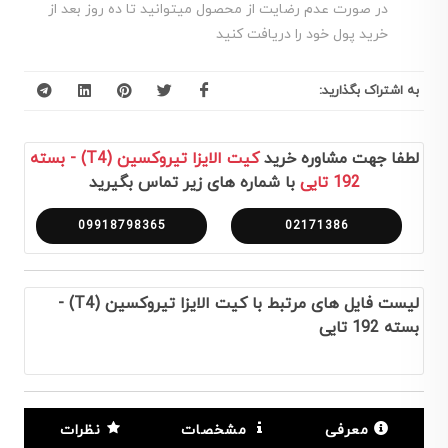
در صورت عدم رضایت از محصول میتوانید تا ده روز بعد از
خرید پول خود را دریافت کنید
به اشتراک بگذارید:
لطفا جهت مشاوره خرید
کیت الایزا تیروکسین (T4) - بسته
192 تایی
با شماره های زیر تماس بگیرید
09918798365
02171386
لیست فایل های مرتبط با کیت الایزا تیروکسین (T4) -
بسته 192 تایی
معرفی
مشخصات
نظرات