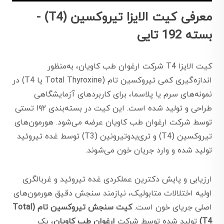
معرفی کیت الایزا تیروکسین (T4) -
بسته 192 تایی
کیت الایزا T4 شرکت ارغوان طب کاویان، به‌منظور
اندازه‌گیری کمی تیروکسین تام (Total Thyroxine یا T4) در
نمونه‌های سرم یا پلاسما، برای کاربردهای آزمایشگاهی
طراحی و تولید شده است. این کیت در بسته‌بندی ۱۹۲ تستی
توسط شرکت ارغوان طب کاویان عرضه می‌شود. هورمون‌های
تیروکسین (T4) و تری‌یدوتیرونین (T3) توسط غده تیروئید
تولید شده و وارد جریان خون می‌شوند.
ارزیابی و پایش دکترین عملکردی غده تیروئید و غربالگری
اولیه اختلالات متابولیک، نیازمند سنجش دقیق هورمون‌های
اصلی جریای خون است.
کیت سنجش تیروکسین تام (Total
T4)
تولید شده توسط شرکت
ارغوان طب کاویان
، یک