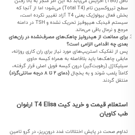
ناقل (TBG) افزایش می‌یابد که این امر منجر به بالا رفتن
سطح تیروکسین تام (Total T4) می‌شود؛ اما از آنجا که
بخش فعال بیولوژیک یعنی T4 آزاد تغییر نکرده است،
سیستم فیدبک هیپوفیز تحریک نشده و TSH در دامنه
مرجع و نرمال باقی می‌ماند.
برای ممانعت از هیدرولیز چاهک‌های مصرف‌نشده در ران‌های
بعدی چه اقدامی الزامی است؟
پس از تفکیک استریپ‌های مورد نیاز برای ران کاری روزانه،
مابقی چاهک‌ها باید بلافاصله به همراه کیسه حاوی
سیلیکاژل (رطوبت‌گیر) درون کیسه فویل اصلی قرار گرفته،
کاملاً پلمب شوند و به یخچال
(دمای ۲ تا ۸ درجه سانتی‌گراد)
منتقل گردند.
استعلام قیمت و خرید کیت T4 Elisa ارغوان
طب کاویان
تداوم صحت در پایش اختلالات غدد درون‌ریز، در گرو تامین