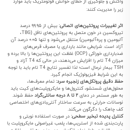
واکنش و جلوگیری از خطای خوانش فوتومتریک باید موارد
زیر را مدیریت کنند:
اثر تغییرات پروتئین‌های اتصالی:
بیش از ۹۹.۹۵ درصد
تیروکسین در خون متصل به پروتئین‌های ناقل (TBG،
آلبومین و پره‌آلبومین) منتقل می‌شود و تنها ۰.۰۵ درصد آن
آزاد است. شرایطی مانند بارداری یا مصرف قرص‌های
ضدبارداری خوراکی (OCP) غلظت این پروتئین‌ها را بالا برده و
میزان T4 تام را افزایش می‌دهند، در حالی که T4 آزاد و
TSH بیمار نرمال است؛ لذا تفسیر نتایج T4 تام باید با توجه
به این شرایط فیزیولوژیک انجام گیرد.
حفظ دقیق پروتکل‌های زنجیره سرد:
تمام معرف‌ها،
محلول‌های شستشو، کنترول‌ها و مایکروپلیت‌های کیت باید
به طور مستمر در دمای
۲ تا ۸ درجه سانتی‌گراد
حفظ شوند.
نوسانات حرارتی به سرعت ساختار آنتی‌بادی‌های اختصاصی
کف چاهک را دگرگون می‌کند.
کنترل پدیده تبخیر سطحی:
در صورت استفاده نوبتی و
پارت‌بندی شده از استریپ‌ها، پلمب غیراصولی مایکروپلیت با