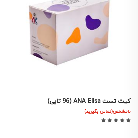
ANA Elisa تایی)
کیت تست A Elisa (192
(تماس بگیرید)
نامشخص(تم