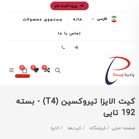
ورود/ثبت نام
فارسی
خانه
جستجوی محصولات
تماس با ما
تلگرام
02171386
0
0
0
سبد خرید
کیت الایزا تیروکسین (T4) - بسته
192 تایی
صفحه اصلی
فروشگاه
کیت‌ها
الایزا