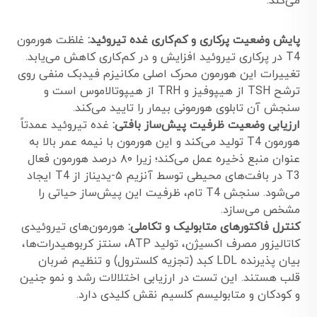
می‌کند:
پایش وضعیت پرکاری و کم‌کاری غده تیروئید:
غلظت هورمون
T4 در پرکاری تیروئید افزایش و در کم‌کاری کاهش می‌یابد.
تغییرات این هورمون محرک اصلی مکانیزم فیدبک منفی روی
ترشح TSH از هیپوفیز و TRH از هیپوتالاموس است و
سنجش آن تابلوی هورمونی بیمار را تایید می‌کند.
ارزیابی وضعیت ظرفیت پیش‌ساز بافتی:
غده تیروئید عمدتاً
هورمون T4 تولید می‌کند و این هورمون با نیمه عمر بالا به
عنوان منبع ذخیره عمل می‌کند؛ زیرا ۸۰ درصد هورمون فعال
T3 در بافت‌های محیطی توسط آنزیم ۵-یدیناز از T4 ایجاد
می‌شود. سنجش T4 تام، ظرفیت این پیش‌ساز حیاتی را
مشخص می‌سازد.
کنترل فاکتورهای متابولیک و تکاملی:
هورمون‌های تیروئیدی
کاتالیزور مصرف اکسیژن، تولید ATP، سنتز کربوهیدرات‌ها،
بیان پذیرنده LDL کبد (تجزیه کلسترول) و تنظیم ضربان
قلب هستند. این تست در ارزیابی اختلالات رشد و نمو جنین
و کودکان و متابولیسم کلسیم نقش کلیدی دارد.