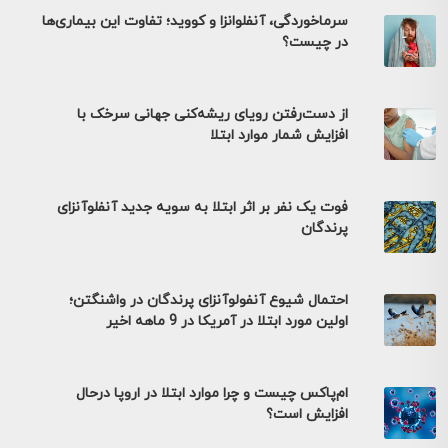
سرماخوردگی، آنفلوانزا و کووید؛ تفاوت این بیماری‌ها
در چیست؟
از دست‌رفتن رویای ریشه‌کنی جهانی سرخک با
افزایش شمار موارد ابتلا
فوت یک نفر بر اثر ابتلا به سویه جدید آنفلوآنزای
پرندگان
احتمال شیوع آنفولوآنزای پرندگان در واشنگتن؛
اولین مورد ابتلا در آمریکا در 9 ماهه اخیر
ام‌پاکس چیست و چرا موارد ابتلا در اروپا درحال
افزایش است؟