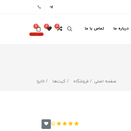
تلگرام
02171386
0
0
0
درباره ما
تماس با ما
سبد خرید
صفحه اصلی
فروشگاه
کیت‌ها
الایزا