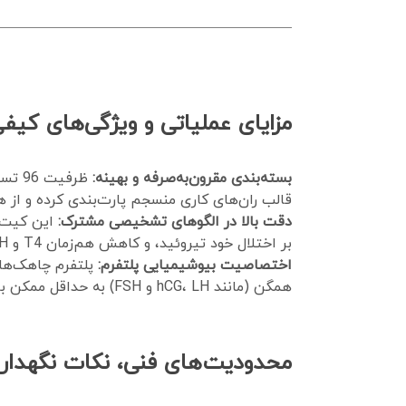
مزایای عملیاتی و ویژگی‌های کی
بسته‌بندی مقرون‌به‌صرفه و بهینه:
ظرفی
قالب ران‌های کاری منسجم پارت‌بندی کرده و از ه
دقت بالا در الگوهای تشخیصی مشترک:
بر اختلال خود تیروئید، و کاهش هم‌زمان T4 و TSH بر نارسایی هیپوفیز دلالت دارد که این کیت با وضوح بالا این مرز را تعیین می‌کند.
اختصاصیت بیوشیمیایی پلتفرم:
پلتفرم چاهک‌ها 
همگن (مانند hCG، LH و FSH) به حداقل ممکن برسد.
محدودیت‌های فنی، نکات نگهداری