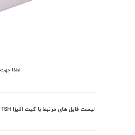
لطفا جهت 
لیست فایل های مرتبط با کیت الایزا TSH - بسته 96 تایی