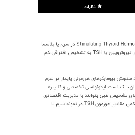
نظرات
کیت Kit ELISA TSH شرکت ارغوان طب کاویان برای اندازه گیری کمی هورمون محرکه تیروئیدی یا تیروتروپین یا Stimulating Thyroid Hormone در سرم یا پلاسما
طراحی گردیده است. این کیت در بسته بندی 96 تستی توسط شرکت ارغوان طب کاویان عرضه می گردد. تعیین مقدار تیروتروپین یا TSH به تشخیص افتراقی کم
ند سنجش بیومارکرهای هورمونی پایدار در سرم
اویان، یک تست ایمونواسی تخصصی و کالیبره
طراحی و توزیع می‌گردد تا آزمایشگاه‌های تشخیص طبی بتوانند با مدیریت اقتصادی
 کمی مقادیر هورمون
TSH
در نمونه سرم یا