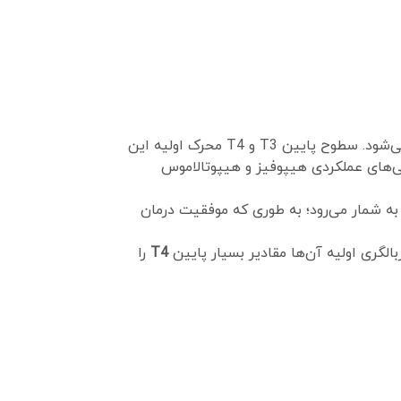
ترشح TSH هیپوفیز به کمک هورمون TRH هیپوتالاموس تحریک می‌شود. سطوح پایین T3 و T4 محرک اولیه این
ایی‌های عملکردی هیپوفیز و هیپوتالاموس
به شمار می‌رود؛ به طوری که موفقیت درمان
T4
را