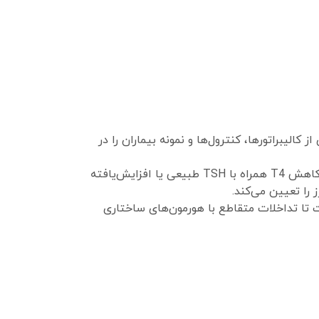
ز کالیبراتورها، کنترول‌ها و نمونه بیماران را در
این کیت هماهنگی بالایی در پایش همزمان با تست T4 دارد. بر این اساس، کاهش T4 همراه با TSH طبیعی یا افزایش‌یافته
 تا تداخلات متقاطع با هورمون‌های ساختاری