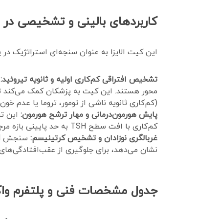
کاربردهای بالینی و تشخیصی در پلت
این کیت الایزا به عنوان سنجه‌ای استراتژیک در پ
تشخیص افتراقی کم‌کاری اولیه و ثانویه تیروئید:
محور هستند. این کیت به پزشکان کمک می‌کند تا ب
(کم‌کاری ثانویه ناشی از تومور، تروما یا عدم خون‌
پایش هورمون‌درمانی و مهار ترشح هورمون:
این تس
کم‌کاری با افت سطح TSH به حد پایینی بازه مرجع (معمولاً کمتر از 2 میکرولیتر بر واحد بین‌المللی) تایید می‌شود.
غربالگری نوزادان و تشخیص کرتینیسم:
سنجش TSH جهت تشخیص زودهنگام کم‌کاری اولیه در نوزادانی که تست غربالگری اولیه آن‌ها مقادیر بسیار پایین
نشان می‌دهد، برای جلوگیری از عقب‌افتادگی‌ها
جدول مشخصات فنی و پلتفرم و