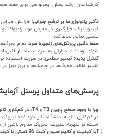
کارشناسان ارشد بخش ایمونواسی برای حفظ صحت ف
تأثیر پاتولوژی‌ها بر ترشح جبرانی:
آیدیوپاتیک، قرارگیری در معرض مواد رادیواکتیو
تفسیر نتایج لحاظ کند.
حفظ دقیق پروتکل‌های زنجیره سرد:
تمام معرف‌ها،
شوند. نوسانات حرارتی به سرعت ساختار آنتی‌ب
کنترل پدیده تبخیر سطحی:
در صورت استفاده نوبت
تغییر غلظت معرف‌ها در چاهک‌ها و بروز نویز در
پرسش‌های متداول پرسنل آزمایش
چرا با وجود سطح پایین T3 و T4، در کم‌کاری ثانویه مقدار TSH سرمی نزدیک به صفر گزارش می‌شود؟
در کم‌کاری ثانویه، منشأ اختلال خود غده تیروئید
است؛ در نتیجه، علیرغم تحریک مداوم ناشی از سطح ناکافی T3 و T4، سیگنال TSH ترشح نشده و مقدار آن ت
آیا کیفیت و کالیبراسیون کیت 96 تستی با کیت‌های 192 تستی تفاوت دارد؟