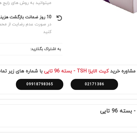
میتوانید به روش های رایج ه
10 روز ضمانت بازگشت هزینه
در صورت عدم رضایت از محصول
کنید
به اشتراک بگذارید:
مشاوره خرید
کیت الایزا TSH - بسته 96 تایی
با شماره های زیر تما
09918798365
02171386