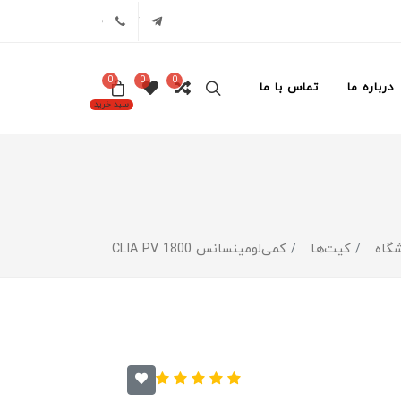
تلگرام
02171386
0
0
0
درباره ما
تماس با ما
سبد خرید
گاه
کیت‌ها
کمی‌لومینسانس CLIA PV 1800