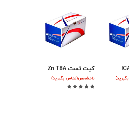
کیت تست Zn T8A
کیت تست آنت
یرید)
نامشخص(تماس بگیرید)
(AMA-M2)
نامشخص(تماس بگ