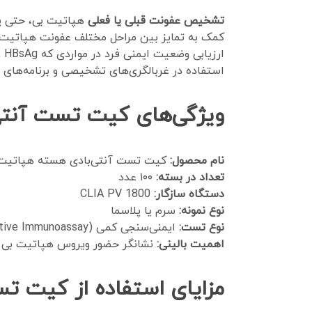
تشخیص عفونت قبلی یا فعلی
هپاتیت بی، حتی پس ا
کمک به تمایز بین مراحل مختلف عفونت هپاتیت بی 
ارزیابی وضعیت ایمنی فرد در مواردی که HBsAg و Anti-HBs منفی هستند اما سابقه عفونت مطرح است.
استفاده در غربالگری‌های تشخیصی و برنامه‌های
ویژگی‌های کیت تست آنتی‌بادی
نام محصول:
کیت تست آنتی‌بادی هسته هپاتیت بی (-HBc
تعداد در بسته:
۱۰۰ عدد
دستگاه سازگار:
CLIA PV 1800
نوع نمونه:
سرم یا پلاسما
نوع تست:
ایمنی‌سنجی کمی (Quantitative Immunoassay)
اهمیت بالینی:
نشانگر حضور ویروس هپاتیت بی د
مزایای استفاده از کیت تست آ