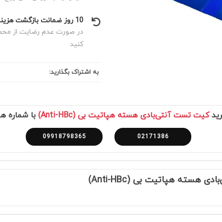
10 روز ضمانت بازگشت هزینه
در صورت عدم رضایت از محصول
کنید
به اشتراک بگذارید:
رید
کیت تست آنتی‌بادی هسته هپاتیت بی (Anti-HBc)
با شماره ها
09918798365
02171386
هسته هپاتیت بی (Anti-HBc)