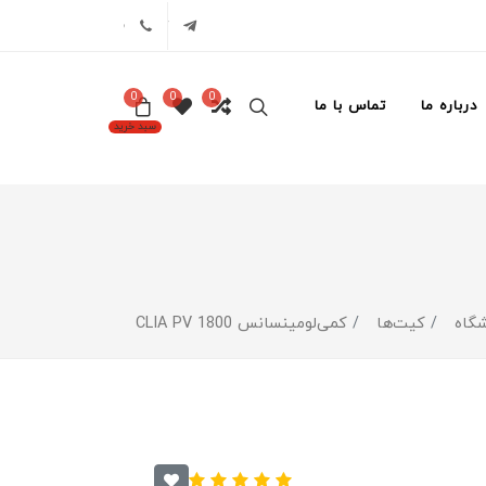
تلگرام
02171386
0
0
0
درباره ما
تماس با ما
سبد خرید
گاه
کیت‌ها
کمی‌لومینسانس CLIA PV 1800