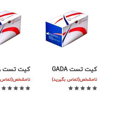
کیت تست IA-2A
کیت تست اتو
انسولین (IAA)
گیرید)
نامشخص(تماس بگیرید)
نامشخص(تماس ب