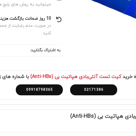
میتوانید به روش های رایج ه
10 روز ضمانت بازگشت هزینه
در صورت عدم رضایت از محصول
کنید
به اشتراک بگذارید:
ه خرید
کیت تست آنتی‌بادی هپاتیت بی (Anti-HBs)
با شماره های ز
09918798365
02171386
اتیت بی (Anti-HBs)