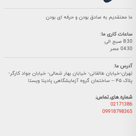
ما معتقدیم به صادق بودن و حرفه ای بودن
ساعات کاری ما:
8:30 صبح الی
04:30 عصر
آدرس ما:
تهران-خیابان طالقانی- خیابان بهار شمالی- خیابان جواد کارگر-
پلاک ۴۵ – ساختمان گروه آزمایشگاهی پادینا ویستا
شماره های تماس:
02171386
09918798365