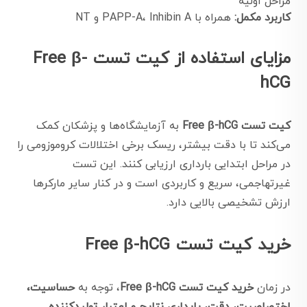
مراحل اولیه
کاربرد مکمل:
همراه با PAPP-A، Inhibin A و NT
مزایای استفاده از کیت تست Free β-
hCG
کیت تست Free β-hCG
به آزمایشگاه‌ها و پزشکان کمک
می‌کند تا با دقت بیشتر، ریسک برخی اختلالات کروموزومی را
در مراحل ابتدایی بارداری ارزیابی کنند. این تست
غیرتهاجمی، سریع و کاربردی است و در کنار سایر مارکرها
ارزش تشخیصی بالایی دارد.
خرید کیت تست Free β-hCG
در زمان
خرید کیت تست Free β-hCG
، توجه به
حساسیت،