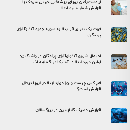
از دست‌رفتن رویای ریشه‌کنی جهانی سرخک با
افزایش شمار موارد ابتلا
فوت یک نفر بر اثر ابتلا به سویه جدید آنفلوآنزای
پرندگان
احتمال شیوع آنفولوآنزای پرندگان در واشنگتن؛
اولین مورد ابتلا در آمریکا در 9 ماهه اخیر
ام‌پاکس چیست و چرا موارد ابتلا در اروپا درحال
افزایش است؟
افزایش مصرف گاباپنتین در بزرگسالان