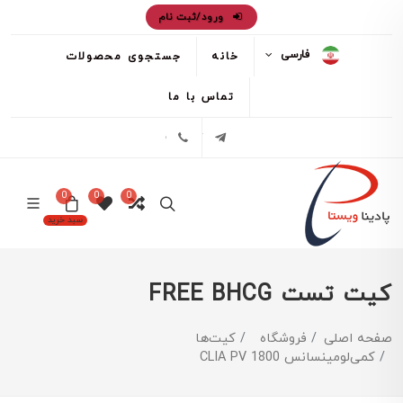
ورود/ثبت نام
فارسی
خانه
جستجوی محصولات
تماس با ما
تلگرام
02171386
0
0
0
سبد خرید
کیت تست FREE BHCG
صفحه اصلی
فروشگاه
کیت‌ها
کمی‌لومینسانس CLIA PV 1800