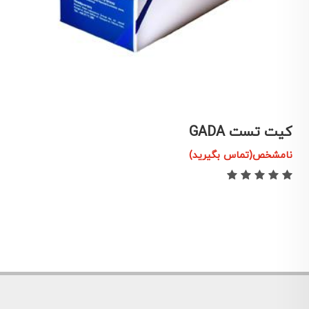
کیت تست IA-2A
ک
نامشخص(تماس بگیرید)
ن