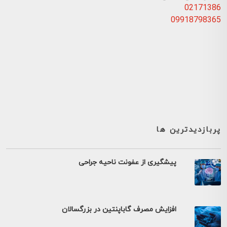
02171386
09918798365
پربازدیدترین ها
پیشگیری از عفونت ناحیه جراحی
افزایش مصرف گاباپنتین در بزرگسالان