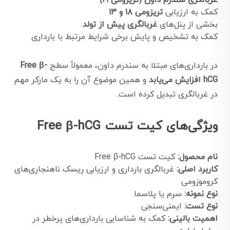
غربالگری سندرم داون (تریزومی ۲۱)
کمک به ارزیابی
تریزومی ۱۸ و ۱۳
بخشی از پنل‌های
غربالگری پیش از تولد
کمک به تشخیص و پایش برخی شرایط مرتبط با بارداری
در بارداری‌های مبتلا به سندرم داون، معمولاً سطح
Free β-
hCG افزایش می‌یابد
و همین موضوع آن را به یک مارکر مهم
در غربالگری تبدیل کرده است.
ویژگی‌های کیت تست Free β-hCG
نام محصول:
کیت تست Free β-hCG
کاربرد اصلی:
غربالگری بارداری و ارزیابی ریسک ناهنجاری‌های
کروموزومی
نوع نمونه:
سرم یا پلاسما
نوع تست:
ایمنی‌سنجی
اهمیت بالینی:
کمک به شناسایی بارداری‌های پرخطر در