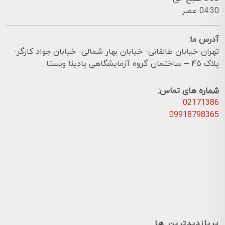
04:30 عصر
آدرس ما:
تهران-خیابان طالقانی- خیابان بهار شمالی- خیابان جواد کارگر-
پلاک ۴۵ – ساختمان گروه آزمایشگاهی پادینا ویستا
شماره های تماس:
02171386
09918798365
پربازدیدترین ها