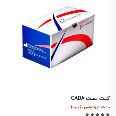
کیت تست GADA
ک
نامشخص(تماس بگیرید)
ن