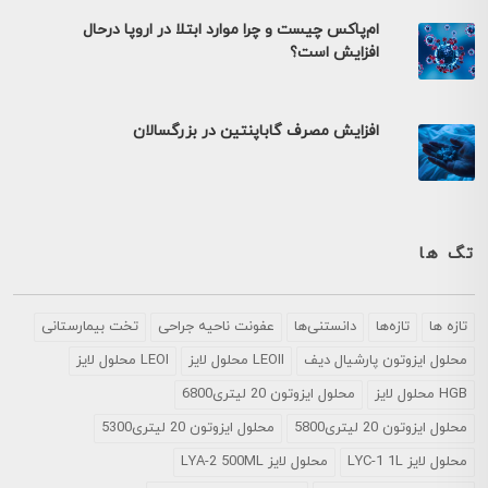
ام‌پاکس چیست و چرا موارد ابتلا در اروپا درحال
افزایش است؟
افزایش مصرف گاباپنتین در بزرگسالان
تگ ها
تازه ها
تازه‌ها
دانستنی‌ها
عفونت ناحیه جراحی
تخت بیمارستانی
محلول ايزوتون پارشيال ديف
LEOII محلول لایز
LEOI محلول لایز
HGB محلول لایز
محلول ایزوتون 20 لیتری6800
محلول ایزوتون 20 لیتری5800
محلول ایزوتون 20 لیتری5300
محلول لایز LYC-1 1L
محلول لایز LYA-2 500ML