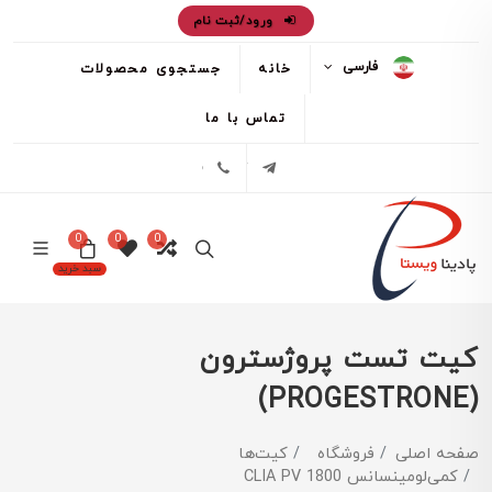
ورود/ثبت نام
فارسی
خانه
جستجوی محصولات
تماس با ما
تلگرام
02171386
0
0
0
سبد خرید
کیت تست پروژسترون
(PROGESTRONE)
صفحه اصلی
فروشگاه
کیت‌ها
کمی‌لومینسانس CLIA PV 1800