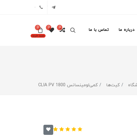
تلگرام
02171386
0
0
0
درباره ما
تماس با ما
سبد خرید
گاه
کیت‌ها
کمی‌لومینسانس CLIA PV 1800