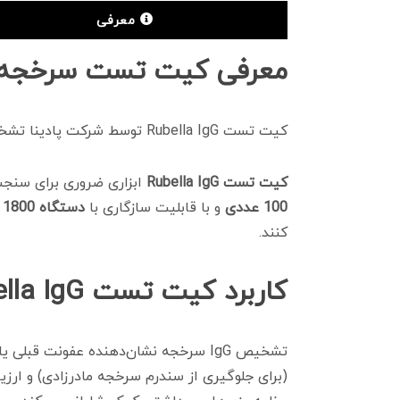
معرفی
معرفی کیت تست سرخجه (ubella IgG
کیت تست Rubella IgG توسط شرکت پادینا تشخیص ایرانیان به بازار عرضه شده است و با دستگاه CLIA PV 1800 سازگار می‌باشد.
کیت تست Rubella IgG
ابزاری ضروری برای سنجش وجود آنتی‌بادی از نوع IgG علیه ویروس 
100 عددی
و با قابلیت سازگاری با
دستگاه CLIA PV 1800
کنند.
کاربرد کیت تست Rubella IgG
تشخیص IgG سرخجه نشان‌دهنده عفونت قب
(برای جلوگیری از سندرم سرخجه مادرزادی) و ار