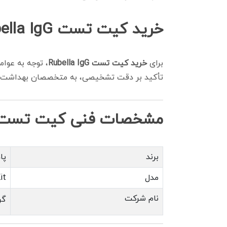
خرید کیت تست Rubella IgG
برای
خرید کیت تست Rubella IgG
، توجه به عوام
تأکید بر دقت تشخیصی، به متخصصان بهداشت و در
مشخصات فنی کیت تست سرخجه (gG
برند
پاد
مدل
it
نام شرکت
گر