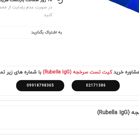
10 روز ضمانت بازگشت هزینه
در صورت عدم رضایت از محصول
کنید
به اشتراک بگذارید:
شاوره خرید
کیت تست سرخجه (Rubella IgG)
با شماره های زیر تم
09918798365
02171386
Rube)