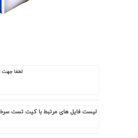
لطفا جهت م
لیست فایل های مرتبط با کیت تست سرخجه (lla IgG