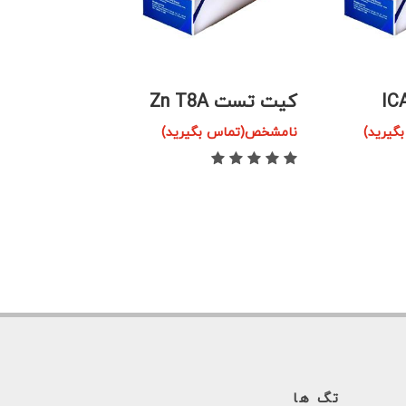
کیت تست Zn T8A
کیت تست آنت
یرید)
نامشخص(تماس بگیرید)
(AMA-M2)
نامشخص(تماس بگ
تگ ها