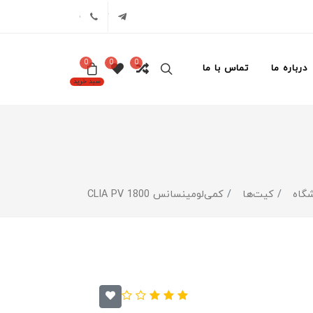
تلگرام
02171386
0
0
0
درباره ما
تماس با ما
سبد خرید
گاه
کیت‌ها
کمی‌لومینسانس CLIA PV 1800