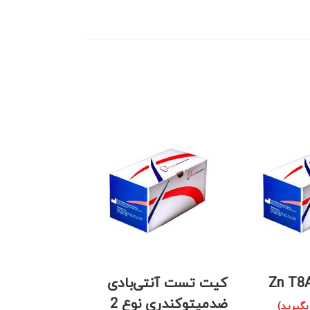
کیت تست آنتی‌بادی
کیت تست SMA IgG
ضدمیتوکندری نوع 2
یرید)
نامشخص(تماس بگ