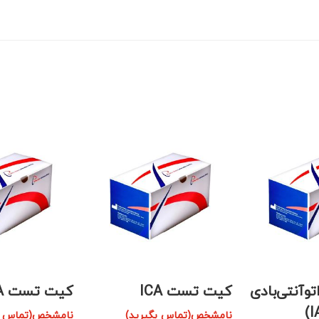
آنتی‌بادی
کیت تست ICA
کیت تست Zn T8A
نامشخص(تماس بگیرید)
نامشخص(تماس بگ