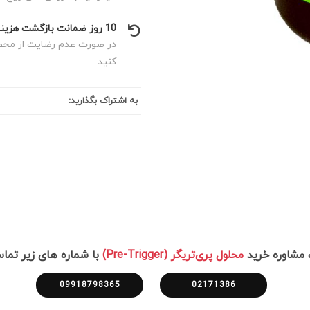
10 روز ضمانت بازگشت هزینه
در صورت عدم رضایت از محصول
کنید
به اشتراک بگذارید:
 مشاوره خرید
محلول پری‌تریگر (Pre-Trigger)
با شماره های زیر تما
09918798365
02171386