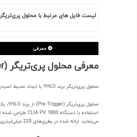
لیست فایل های مرتبط با محلول پری‌تریگر (re-Trigger
معرفی
معرفی محلول پری‌تریگر (Pre-Trigger)
محلول پری‌تریگر برند YHLO با ایجاد محیط اسیدی از آزادسازی زودهنگام انرژی جلوگیری کرده، و شرایط را برای مرحله بعدی آزمایش آماده می‌‎کند.
استفاده با دستگ
می‌نماید. ارائه شده در بطری‌های 220 میلی‌لیتری، این محصول تضمین‌کننده سازگاری و عملکرد بهینه با دستگاه CLIA PV 1800 است.