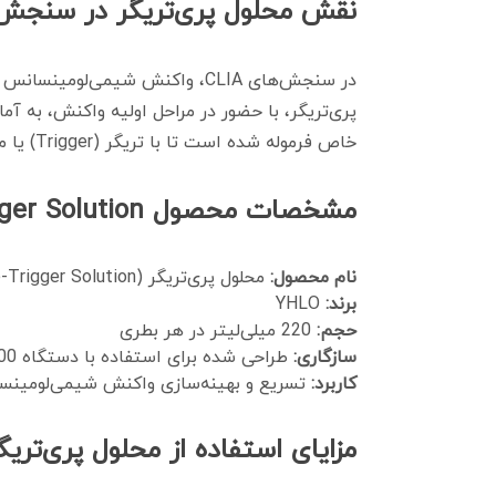
نقش محلول پری‌تریگر در سنجش LIA
در سنجش‌های CLIA، واکنش شیمی
پری‌تریگر، با حضور در مراحل اولیه واکنش، به آ
خاص فرموله شده است تا با تریگر (Trigger) یا معرف فعال‌کننده بعدی، واکنشی سریع و قابل تکرار ایجاد کند که منجر به سنجش دقیق و حساس می‌شود.
مشخصات محصول YHLO - Pre-Trigger Solution
نام محصول:
محلول پری‌تریگر (Pre-Trigger Solution)
برند:
YHLO
حجم:
220 میلی‌لیتر در هر بطری
سازگاری:
طراحی شده برای استفاده با دستگاه CLIA PV 1800
کاربرد:
تسریع و بهینه‌سازی واکنش شیمی‌لومینسان
مزایای استفاده از محلول پری‌تریگر LO