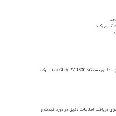
هد.
مک می‌کند.
.
محلول پری‌تریگر YHLO، به عنوان بخشی ضروری از کیت‌های سنجش CLIA، نقش حیاتی در اطمینان از عملکرد صحیح و دقیق دستگاه CLIA PV 1800 ایفا می‌کند.
متغیر است. برای دریافت اطلاعات دقیق در مورد قیمت و