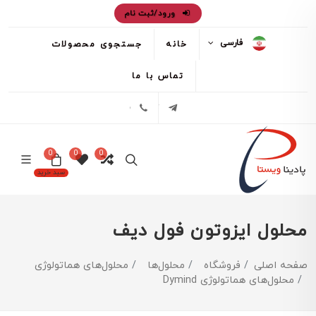
ورود/ثبت نام
فارسی
خانه
جستجوی محصولات
تماس با ما
تلگرام
02171386
0
0
0
سبد خرید
محلول ايزوتون فول دیف
صفحه اصلی
فروشگاه
محلول‌ها
محلول‌های هماتولوژی
محلول‌های هماتولوژی Dymind