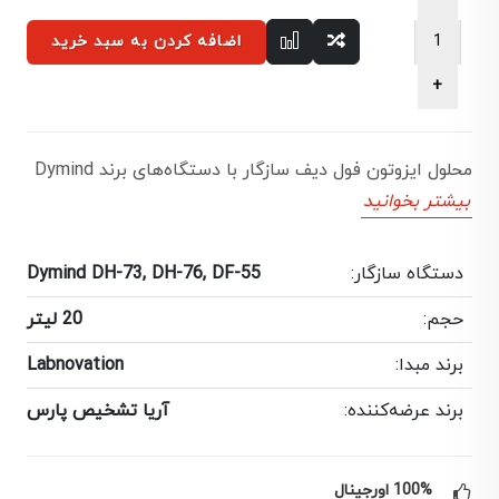
اضافه کردن به سبد خرید
محلول ایزوتون فول دیف سازگار با دستگاه‌های برند Dymind
بیشتر بخوانید
دستگاه سازگار:
Dymind DH-73, DH-76, DF-55
حجم:
20 لیتر
برند مبدا:
Labnovation
برند عرضه‌کننده:
آریا تشخیص پارس
100% اورجینال