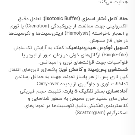
هدایت می‌کند:
حفظ کامل فشار اسمزی (Isotonic Buffer):
تعادل دقیق
الکترولیتی جهت ممانعت از چروکیدگی (Crenation) یا تورم
و انفجار ناخواسته (Hemolysis) اریتروسیت‌ها و لکوسیت‌ها
در طول فاز سنجش.
تسهیل فوکوس هیدرودینامیک:
کمک به آرایش تک‌سلولی
(Single-file) ارگانل‌های خونی در زمان عبور از اپرچر یا
فلوآسپات جهت قرائت‌های نوری و امپدانس.
شستشوی پس‌زمینه و کاهش نویز:
پاکسازی لاین‌های انتقال
کپی لاری پس از هر پاساژ نمونه، جهت به حداقل رساندن
تداخلات نوری و جلوگیری از پدیده Carry-over.
آماده‌سازی بستر تفکیک ۵ پارت:
تثبیت حجم فیزیکی
سلول‌های سفید خون محیطی به منظور شناسایی و
کلاستربندی تفکیکی دقیق لکوسیت‌ها در نمودارهای
اسکترگرام (Scattergram).