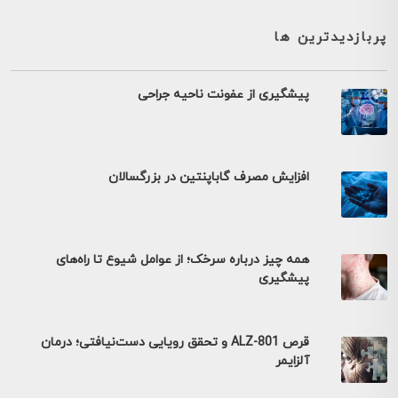
پربازدیدترین ها
پیشگیری از عفونت ناحیه جراحی
افزایش مصرف گاباپنتین در بزرگسالان
همه چیز درباره سرخک؛ از عوامل شیوع تا راه‌های
پیشگیری
قرص ALZ-801 و تحقق رویایی دست‌نیافتی؛ درمان
آلزایمر