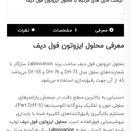
لیست فایل های مرتبط با محلول ايزوتون فول دیف
معرفی
مشخصات
نظرات
معرفی محلول ايزوتون فول دیف
محلول ايزوتون فول ديف ساخت برند Labnovation سازگار با
شمارنده‌های سلول مدل DH-73 و DH-76 و DF-55 می‌باشد
که از آن جهت رقیق‌سازی استفاده می‌شود.
دستیابی به بالاترین سطح دقت در سنجش پارامترهای
سلولی خون و تفکیک پنج‌گانه لکوسیت‌ها (5-Part Diff)،
مستلزم بکارگیری رقیق‌کننده‌های کالیبره شده با پایداری
بیوشیمیایی فوق‌العاده است.
محلول ایزوتون فول دیف
تولید
شده توسط کمپانی مطرح
Labnovation
، یک فرآورده حیاتی و