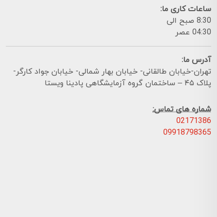
ساعات کاری ما:
8:30 صبح الی
04:30 عصر
آدرس ما:
تهران-خیابان طالقانی- خیابان بهار شمالی- خیابان جواد کارگر-
پلاک ۴۵ – ساختمان گروه آزمایشگاهی پادینا ویستا
شماره های تماس:
02171386
09918798365