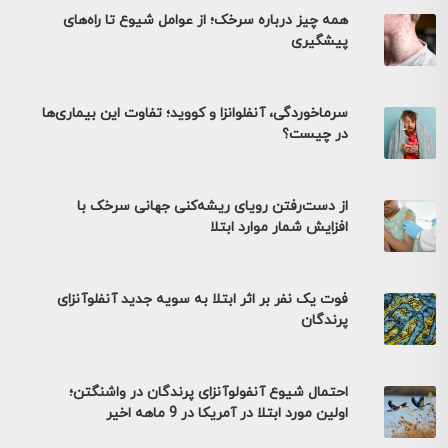
همه چیز درباره سرخک؛ از عوامل شیوع تا راه‌های
پیشگیری
سرماخوردگی، آنفلوانزا و کووید؛ تفاوت این بیماری‌ها
در چیست؟
از دست‌رفتن رویای ریشه‌کنی جهانی سرخک با
افزایش شمار موارد ابتلا
فوت یک نفر بر اثر ابتلا به سویه جدید آنفلوآنزای
پرندگان
احتمال شیوع آنفولوآنزای پرندگان در واشنگتن؛
اولین مورد ابتلا در آمریکا در 9 ماهه اخیر