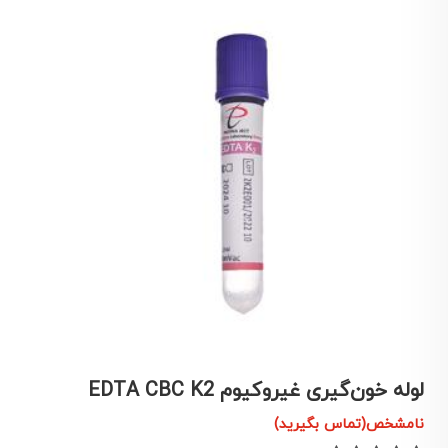
لوله خون‌گیری غیروکیوم EDTA CBC K2
ل
نامشخص(تماس بگیرید)
ن