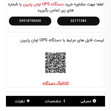
لطفا جهت مشاوره خرید
دستگاه UPS توان پایین
با شماره
های زیر تماس بگیرید
09918798365
02171386
لیست فایل های مرتبط با دستگاه UPS توان پایین
کاتالوگ دستگاه
معرفی
مشخصات
نظرات