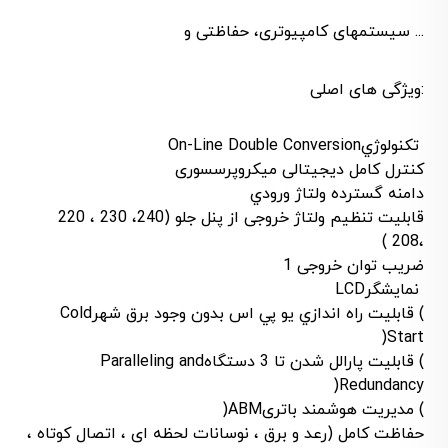
سیستمهای کامپیوتری، حفاظتی و ...
ویژگی های اصلی:
تکنولوژي
On-Line Double Conversion
کنترل کامل دیجیتالی میکروپرسسوری
دامنه گسترده ولتاژ ورودي
قابلیت تنظیم ولتاژ خروجی از پنل جلو (240، 230 ، 220
،208 )
ضریب توان خروجی 1
نمايشگر
LCD
قابليت راه اندازي يو پي اس بدون وجود برق شهر (
Cold
)
Start
قابلیت پارالل شدن تا 3 دستگاه (
Paralleling and
)
Redundancy
مدیریت هوشمند باتری (
ABM
)
حفاظت کامل (رعد و برق ، نوسانات لحظه ای ، اتصال کوتاه ،