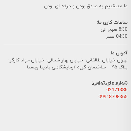
ما معتقدیم به صادق بودن و حرفه ای بودن
ساعات کاری ما:
8:30 صبح الی
04:30 عصر
آدرس ما:
تهران-خیابان طالقانی- خیابان بهار شمالی- خیابان جواد کارگر-
پلاک ۴۵ – ساختمان گروه آزمایشگاهی پادینا ویستا
شماره های تماس:
02171386
09918798365