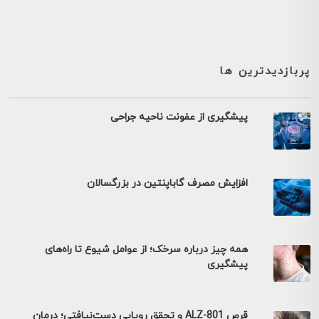
پربازدیدترین ها
پیشگیری از عفونت ناحیه جراحی
افزایش مصرف گاباپنتین در بزرگسالان
همه چیز درباره سرخک؛ از عوامل شیوع تا راه‌های
پیشگیری
قرص ALZ-801 و تحقق رویایی دست‌نیافتی؛ درمان