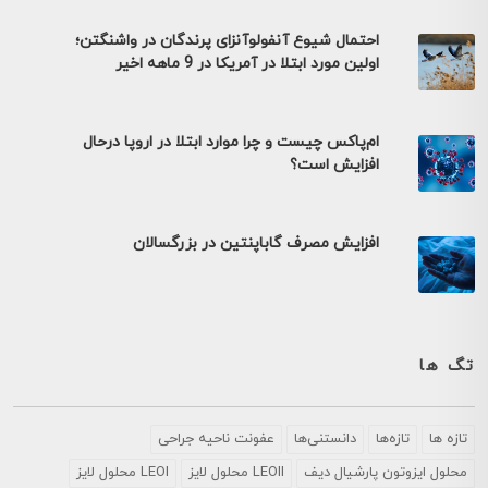
احتمال شیوع آنفولوآنزای پرندگان در واشنگتن؛
اولین مورد ابتلا در آمریکا در 9 ماهه اخیر
ام‌پاکس چیست و چرا موارد ابتلا در اروپا درحال
افزایش است؟
افزایش مصرف گاباپنتین در بزرگسالان
تگ ها
تازه ها
تازه‌ها
دانستنی‌ها
عفونت ناحیه جراحی
محلول ايزوتون پارشيال ديف
LEOII محلول لایز
LEOI محلول لایز