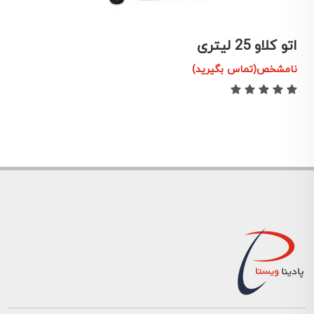
اتو كلاو 25 ليتری
د
نامشخص(تماس بگیرید)
ن