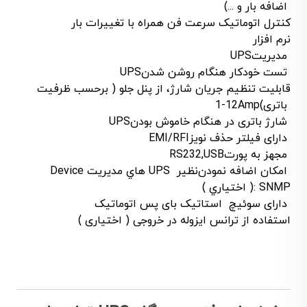
اضافه بار و ...)
کنترل اتوماتیک سرعت فن همراه با تغییرات بار
نرم افزار
مدیریت
UPS
تست خودکار هنگام روشن شدن
UPS
قابلیت تنظیم جریان شارژ، از پنل جلو ( برحسب ظرفیت
باتری)
1-12Amp
شارژ باتری در هنگام خاموش بودن
UPS
دارای فیلتر حذف نویز
EMI/RFI
مجهز به پورت
RS232,USB
امکان اضافه نمودن
نظير
UPS
هاي مديريت
Device
SNMP
:
( اختياري )
دارای سوئیچ استاتیک بای پس اتوماتیک
استفاده از ترانس ایزوله در خروجی ( اختیاری )