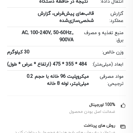
انتقال داده:
نتیجه در حافظه دستگاه
گزارش
قالب‌های پیش‌فرض، گزارش
عملکرد:
شخصی‌سازی‌شده
منبع تغذیه و مصرف
AC, 100-240V, 50-60Hz.,
برق:
900VA
وزن خالص:
30 کیلوگرم
ابعاد (میلی‌متر):
484 * 355 * 475 (ارتفاع * عرض * طول)
مواد مصرفی
میکروپلیت 96 خانه با حجم 0.2
ترجیحی:
میلی‌لیتر، لوله 8 خانه
100% اورجینال
ضمانت اصل بودن محصول
روش های پرداخت
میتوانید به روش های رایج هزینه محصول را پرداخت کنید