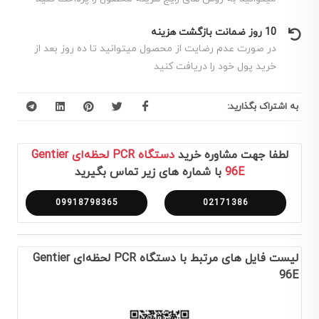
10 روز ضمانت بازگشت هزینه
در صورت عدم رضایت از محصول میتوانید تا ده روز بعد از
خرید پول خود را دریافت کنید
به اشتراک بگذارید:
لطفا جهت مشاوره خرید
دستگاه PCR لحظه‌ای Gentier
96E
با شماره های زیر تماس بگیرید
09918798365
02171386
لیست فایل های مرتبط با دستگاه PCR لحظه‌ای Gentier
96E