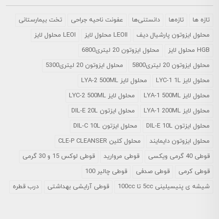
تازه ها
تازه‌ها
دانستنی‌ها
عفونت ناحیه جراحی
تخت بیمارستانی
محلول ايزوتون پارشيال ديف
LEOII محلول لایز
LEOI محلول لایز
HGB محلول لایز
محلول ایزوتون 20 لیتری6800
محلول ایزوتون 20 لیتری5800
محلول ایزوتون 20 لیتری5300
محلول لایز LYC-1 1L
محلول لایز LYA-2 500ML
محلول لایز LYA-1 500ML
محلول لایز LYC-2 500ML
محلول لایز LYA-1 200ML
محلول ایزتون DIL-E 20L
محلول ایزتون DIL-E 10L
محلول ایزتون DIL-C 10L
محلول ایزوتون دایمایند
محلول کلین CLE-P CLEANSER
قوطی 40 گرمی ویکسی
قوطی مروارید
قوطی لوکس 15 و 30 گرمی
قوطی کرمی
قوطی صدفی
قوطی چالیر 100
شیشه ی پنیسیلینی 5cc تا 100cc
قوطی آرایشی بهداشتی
درب قطره