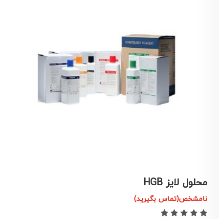
محلول لایز HGB
م
نامشخص(تماس بگیرید)
ن