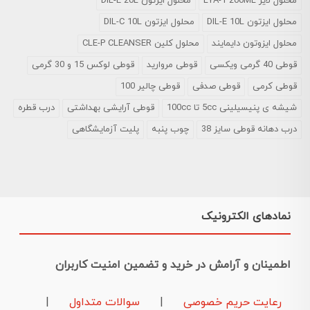
محلول لایز LYA-1 200ML
محلول ایزتون DIL-E 20L
محلول ایزتون DIL-E 10L
محلول ایزتون DIL-C 10L
محلول ایزوتون دایمایند
محلول کلین CLE-P CLEANSER
قوطی 40 گرمی ویکسی
قوطی مروارید
قوطی لوکس 15 و 30 گرمی
قوطی کرمی
قوطی صدفی
قوطی چالیر 100
شیشه ی پنیسیلینی 5cc تا 100cc
قوطی آرایشی بهداشتی
درب قطره
درب دهانه قوطی سایز 38
چوب پنبه
پلیت آزمایشگاهی
نمادهای الکترونیک
اطمینان و آرامش در خرید و تضمین امنیت کاربران
رعایت حریم خصوصی
|
سوالات متداول
|