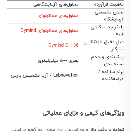
ماهیت فرآورده
محلول‌های آزمایشگاهی
بخش تخصصی
محلول‌های هماتولوژی
آزمایشگاه
پلتفرم دستگاهی
محلول‌های هماتولوژی Dymind
هدف
مدل دقیق اتوآنالایزر
Dymind DH-36
سازگار
پیکربندی و حجم
بطری ۵۰۰ میلی‌لیتری
بسته‌بندی
برند سازنده /
Labnovation / آریا تشخیص پارس
عرضه‌کننده
ویژگی‌های کیفی و مزایای عملیاتی
تجزیه با دقت بالا:
فرمولاسیون این محلول به گونه‌ای است