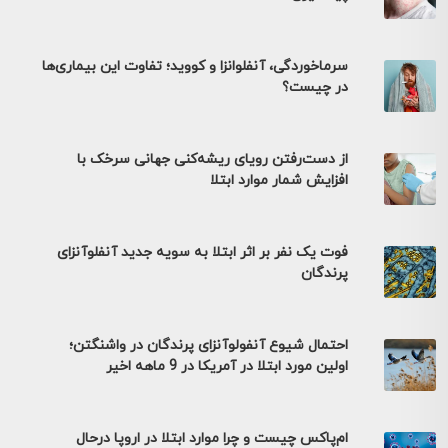
سرماخوردگی، آنفلوانزا و کووید؛ تفاوت این بیماری‌ها
در چیست؟
از دست‌رفتن رویای ریشه‌کنی جهانی سرخک با
افزایش شمار موارد ابتلا
فوت یک نفر بر اثر ابتلا به سویه جدید آنفلوآنزای
پرندگان
احتمال شیوع آنفولوآنزای پرندگان در واشنگتن؛
اولین مورد ابتلا در آمریکا در 9 ماهه اخیر
ام‌پاکس چیست و چرا موارد ابتلا در اروپا درحال