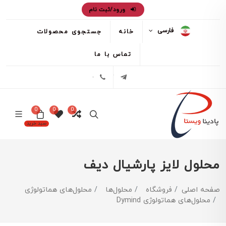
ورود/ثبت نام
فارسی
خانه
جستجوی محصولات
تماس با ما
تلگرام
02171386
0
0
0
سبد خرید
محلول لایز پارشیال دیف
صفحه اصلی
فروشگاه
محلول‌ها
محلول‌های هماتولوژی
محلول‌های هماتولوژی Dymind