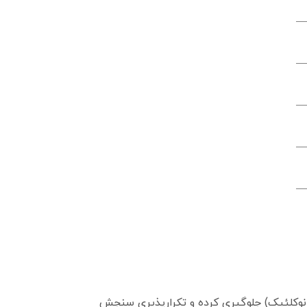
ضعیف اسیدهای نوکلئیک) جلوگیری کرده و تکرارپذیری سنجش