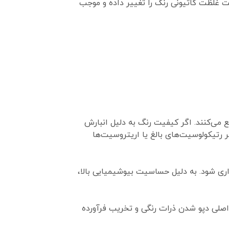
ت غلظت کاتیونی رنگ را تغییر داده و موجب
 و شدیدترین نور فلوروسنت را ساطع می‌کنند. اگر کیفیت رنگ به دلیل انبارش
رتیکولوسیت‌های بالغ یا اریتروسیت‌ها
داری شود. به دلیل حساسیت بیوشیمیایی بالا،
 خطای Background High در کانال رتیک از نشانه‌های اصلی دپو شدن ذرات رنگی و تخریب فرآورده