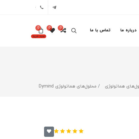
تلگرام
02171386
0
0
0
درباره ما
تماس با ما
سبد خرید
ل‌های هماتولوژی
محلول‌های هماتولوژی Dymind