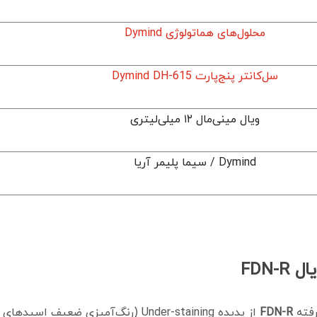
محلول‌های هماتولوژی Dymind
سل‌کانتر پنج‌پارت Dymind DH-615
ویال مینی‌مال ۱۲ میلی‌لیتری
Dymind / سیما پلیمر آریا
FDN-
رفته
FDN-R
از پدیده Under-staining (رنگ‌آمیزی 