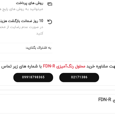
روش های پرداخت
میتوانید به روش های رایج ه
10 روز ضمانت بازگشت هزینه
در صورت عدم رضایت از محصول
کنید
به اشتراک بگذارید:
هت مشاوره خرید
محلول رنگ‌آمیزی FDN-R
با شماره های زیر تماس ب
09918798365
02171386
FD