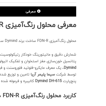
معرفی
معرفی محلول رنگ‌آمیزی FDN-R
محلول رنگ‌آمیزی FDN-R ساخت برند Dymind سازگار با دستگاه‌های تولید این برند بوده و از آن جهت رنگ‌آمیزی رتیک استفاده می شود.
پتانسیل خون‌سازی مغز استخوان و تفکیک اتیو
Dymind
، یک معرف مایکرو-فلوئید فلوروسنت و ف
توسط شرکت
سیما پلیمر آریا
تامین و توزیع شده 
پنج‌پارت
Dymind DH-615
کالیبره و فرموله شده
کاربرد محلول رنگ‌آمیزی FDN-R در آنالیز رتیکولوسیت