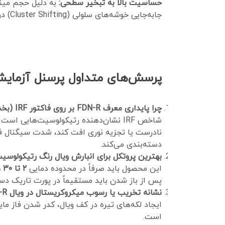
حساسیت بالا به تبخیر سطحی:
به دلیل حجم مین
جابه‌جایی خوشه‌های سلولی (Cluster Shifting) در اسکترگرام می‌شود.
پرسش‌های متداول پرسنل آزمایش
چرا پایداری معرف FDN-R بر روی فاکتور IRF (بخش رتیکولوسیت نابالغ) تاثیرگذار است؟
نادرست یا تجزیه نوری افت کند، شدت سیگنال فلو
دسته‌بندی می‌کند.
بهترین پروتکل برای انبارش ویال رنگ رتیکولوس
این محصول باید صرفاً در محدوده دمایی
۲ تا ۳۰ درجه سانتی‌گراد
پس از باز شدن باید مستقیماً در پورت تاریک دست
نشانه تخریب یا رسوب میکروکریستال در ویال FDN-R چیست؟
است.