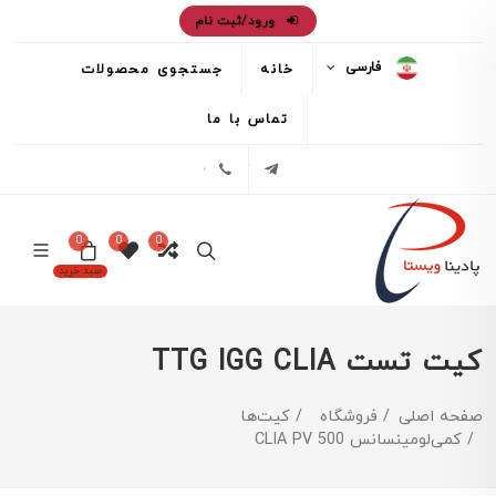
ورود/ثبت نام
فارسی
خانه
جستجوی محصولات
تماس با ما
تلگرام
02171386
0
0
0
سبد خرید
کیت تست TTG IGG CLIA
صفحه اصلی
فروشگاه
کیت‌ها
کمی‌لومینسانس CLIA PV 500