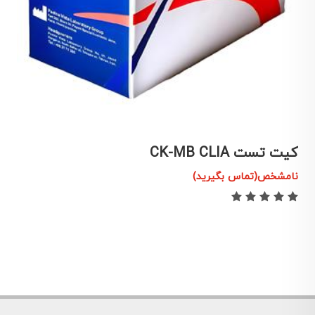
کیت تست CK-MB CLIA
ک
نامشخص(تماس بگیرید)
ن