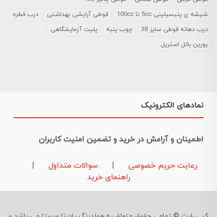
شیشه ی پنیسیلینی 5cc تا 100cc
قوطی آرایشی بهداشتی
درب قطره
درب دهانه قوطی سایز 38
چوب پنبه
پلیت آزمایشگاهی
یورین باتل استریل
نمادهای الکترونیک
اطمینان و آرامش در خرید و تضمین امنیت کاربران
رعایت حریم خصوصی
|
سوالات متداول
|
راهنمای خرید
کپی رایت © تمامی حقوق متعلق به هولدینگ پادینا ویستا می باشد و