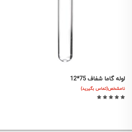
لوله گاما شفاف 75*12
ی
نامشخص(تماس بگیرید)
ن