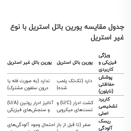
جدول مقایسه یورین باتل استریل با نوع
غیر استریل
ویژگی
فیزیکی و
یورین باتل استریل
یورین باتل غیر استریل
کاربردی
پوشش
دارد (تک‌تک پلمب
ندارد (به صورت فله یا
حفاظتی
شده)
درون سلفون مشترک)
(نایلون)
کاربرد
کشت ادرار (U/C) و
آنالیز ادرار روتین (U/A)
تشخیصی
تست‌های میکروبی
و سنجش‌های فیزیکی
اصلی
ریسک
صفر (تا قبل از باز
احتمال وجود آلودگی‌های
آلودگی