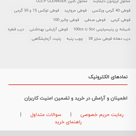
محلول ایزوتون دایمایند
محلول کلین CLE-P CLEANSER
قوطی 40 گرمی ویکسی
قوطی مروارید
قوطی لوکس 15 و 30 گرمی
قوطی کرمی
قوطی صدفی
قوطی چالیر 100
شیشه ی پنیسیلینی 5cc تا 100cc
قوطی آرایشی بهداشتی
درب قطره
درب دهانه قوطی سایز 38
چوب پنبه
پلیت آزمایشگاهی
نمادهای الکترونیک
اطمینان و آرامش در خرید و تضمین امنیت کاربران
رعایت حریم خصوصی
|
سوالات متداول
|
راهنمای خرید