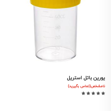
یورین باتل استریل
ی
نامشخص(تماس بگیرید)
ن