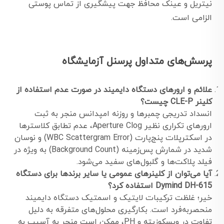
نیتریل و عینک محافظ جهت پیشگیری از تماس پوستی
الزامی است.
پرسش‌های متداول پرسنل آزمایشگاه
علائم و ارورهای دستگاه دایمیند در صورت عدم استفاده از
کلینر CLE-P چیست؟
انسداد تدریجی چمبرها و روزنه امپدانس منجر به ثبت
ارورهای تکراری نظیر Aperture Clog، عدم تطابق کلاسترها
در اسکترپلات پنج‌پارت (WBC Scattergram Error) و نوسان
شدید در شمارش پس‌زمینه (Background Count) به ویژه در
فیلد پلاکت‌ها و گلبول‌های سفید می‌شود.
آیا می‌توان از کلینرهای عمومی یا سایر برندها برای دستگاه
Dymind DH-615 استفاده کرد؟
خیر؛ غلظت ترکیبات لایتیک و اسمتیک دستگاه دایمیند
منحصربه‌فرد است. بکارگیری محلول‌های متفرقه به دلیل
تفاوت در ویسکوزیته و PH، ممکن است منجر به آسیب به