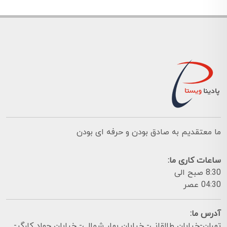
ما معتقدیم به صادق بودن و حرفه ای بودن
ساعات کاری ما:
8:30 صبح الی
04:30 عصر
آدرس ما:
تهران-خیابان طالقانی- خیابان بهار شمالی- خیابان جواد کارگر-