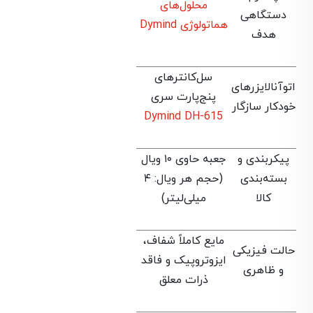
محلول‌های
دستگاهی
هماتولوژی Dymind
هدف
سل‌کانترهای
اتوآنالایزرهای
پنج‌پارت سری
خودکار سازگار
Dymind DH-615
پیکربندی و
جعبه حاوی ۱۰ ویال
بسته‌بندی
(حجم هر ویال: ۴
کالا
میلی‌لیتر)
مایع کاملاً شفاف،
حالت فیزیکی
ایزوتروپیک و فاقد
و ظاهری
ذرات معلق