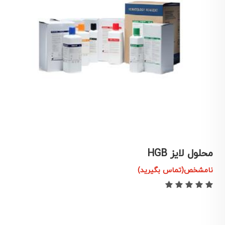
محلول لایز LEO(I)
م
نامشخص(تماس بگیرید)
ن