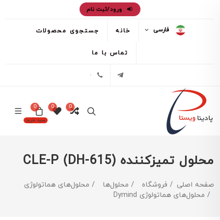
ورود/ثبت نام
فارسی
خانه
جستجوی محصولات
تماس با ما
تلگرام
02171386
0
0
0
سبد خرید
محلول تمیزکننده CLE-P (DH-615)
صفحه اصلی
فروشگاه
محلول‌ها
محلول‌های هماتولوژی
محلول‌های هماتولوژی Dymind