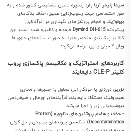
سیما پلیمر آریا
وارد زنجیره تامین تشخیصی کشور شده و به
طور اختصاصی جهت رسوب‌زدایی عمیق، حذف پلاک‌های
بیولوژیک و انجام پروتکل‌های نگهداری در اتوآنالایزر
پیشرفته
Dymind DH-615
فرموله و کالیبره شده است. این
کالا در پیکربندی منحصربه‌فرد به صورت بسته‌های حاوی ۱۰
ویال ۴ میلی‌لیتری عرضه می‌گردد.
کاربردهای استراتژیک و مکانیسم پاکسازی پروب
کلینر CLE-P دایمایند
تزریق دوره‌ای یا خودکار این محلول به چمبرها و مجاری
هیدرولیک دستگاه دایمایند، فرآیندهای اورهال و صیقل‌دهی
بیوشیمیایی زیر را اجرا می‌کند:
•
حذف و هضم پروتئین‌های دناچوره (Protein
Decontamination):
شکستن پیوندهای پپتیدی و حل کردن
سریع لخته‌های میکرونی و رسوبات پروتئینی باقیمانده از