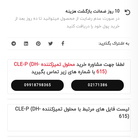
10 روز ضمانت بازگشت هزینه
در صورت عدم رضایت از محصول میتوانید تا ده روز بعد از
خرید پول خود را دریافت کنید
به اشتراک بگذارید:
لطفا جهت مشاوره خرید
محلول تمیزکننده CLE-P (DH-
615)
با شماره های زیر تماس بگیرید
09918798365
02171386
لیست فایل های مرتبط با محلول تمیزکننده CLE-P (DH-
615)