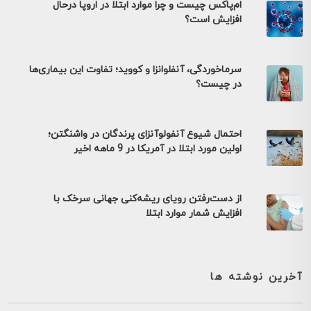
ام‌پاکس چیست و چرا موارد ابتلا در اروپا درحال
افزایش است؟
سرماخوردگی، آنفلوانزا و کووید؛ تفاوت این بیماری‌ها
در چیست؟
احتمال شیوع آنفولوآنزای پرندگان در واشنگتن؛
اولین مورد ابتلا در آمریکا در 9 ماهه اخیر
از دست‌رفتن رویای ریشه‌کنی جهانی سرخک با
افزایش شمار موارد ابتلا
آخرین نوشته ها