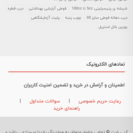
شیشه ی پنیسیلینی 5cc تا 100cc
قوطی آرایشی بهداشتی
درب قطره
درب دهانه قوطی سایز 38
چوب پنبه
پلیت آزمایشگاهی
یورین باتل استریل
نمادهای الکترونیک
اطمینان و آرامش در خرید و تضمین امنیت کاربران
رعایت حریم خصوصی
|
سوالات متداول
|
راهنمای خرید
کپی رایت © تمامی حقوق متعلق به هولدینگ پادینا ویستا می باشد و